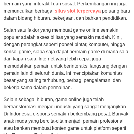
bermain yang interaktif dan sosial. Perkembangan ini juga
memunculkan berbagai
situs slot terpercaya
peluang baru
dalam bidang hiburan, pekerjaan, dan bahkan pendidikan.
Salah satu faktor yang membuat game online semakin
populer adalah aksesibilitas yang semakin mudah. Kini,
dengan perangkat seperti ponsel pintar, komputer, hingga
konsol game, siapa saja dapat bermain game di mana saja
dan kapan saja. Internet yang lebih cepat juga
memudahkan pemain untuk berinteraksi langsung dengan
pemain lain di seluruh dunia. Ini menciptakan komunitas
besar yang saling terhubung, berbagi pengalaman, dan
bekerja sama dalam permainan.
Selain sebagai hiburan, game online juga telah
bertransformasi menjadi industri yang sangat menjanjikan.
Di Indonesia, e-sports semakin berkembang pesat. Banyak
anak muda yang bercita-cita menjadi pemain profesional
atau bahkan membuat konten game untuk platform seperti