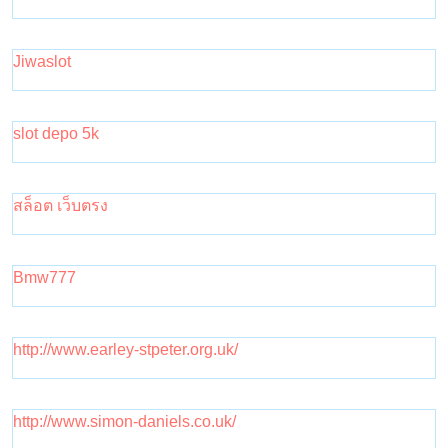
Jiwaslot
slot depo 5k
สล็อต เว็บตรง
Bmw777
http://www.earley-stpeter.org.uk/
http://www.simon-daniels.co.uk/