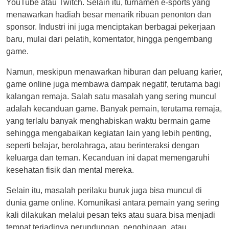
YouTube atau Twitch. Selain itu, turnamen e-sports yang
menawarkan hadiah besar menarik ribuan penonton dan
sponsor. Industri ini juga menciptakan berbagai pekerjaan
baru, mulai dari pelatih, komentator, hingga pengembang
game.
Namun, meskipun menawarkan hiburan dan peluang karier,
game online juga membawa dampak negatif, terutama bagi
kalangan remaja. Salah satu masalah yang sering muncul
adalah kecanduan game. Banyak pemain, terutama remaja,
yang terlalu banyak menghabiskan waktu bermain game
sehingga mengabaikan kegiatan lain yang lebih penting,
seperti belajar, berolahraga, atau berinteraksi dengan
keluarga dan teman. Kecanduan ini dapat memengaruhi
kesehatan fisik dan mental mereka.
Selain itu, masalah perilaku buruk juga bisa muncul di
dunia game online. Komunikasi antara pemain yang sering
kali dilakukan melalui pesan teks atau suara bisa menjadi
tempat terjadinya perundungan, penghinaan, atau