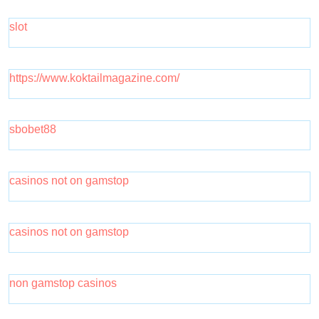
slot
https://www.koktailmagazine.com/
sbobet88
casinos not on gamstop
casinos not on gamstop
non gamstop casinos