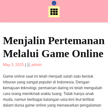
Skip
to
content
Menjalin Pertemanan
Melalui Game Online
Posted
Posted
May 3, 2025
|
admin
on
on
Game online saat ini telah menjadi salah satu bentuk
hiburan yang sangat populer di Indonesia. Dengan
kemajuan teknologi, permainan daring ini telah mengubah
cara orang menikmati waktu luang. Tidak hanya anak
muda, namun berbagai kalangan usia kini ikut terlibat
dalam dunia game online yang menawarkan pengalaman