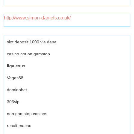
http://www.simon-daniels.co.uk/
slot deposit 1000 via dana
casino not on gamstop
ligalexus
Vegas88
dominobet
303vip
non gamstop casinos
result macau