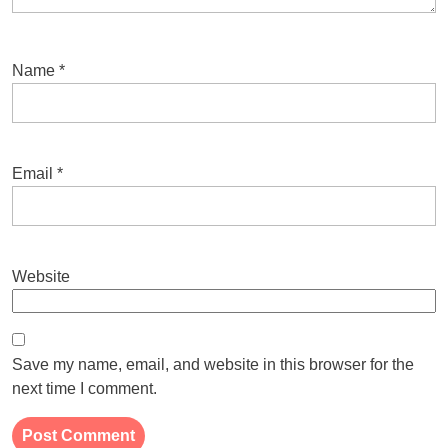
Name
*
Email
*
Website
Save my name, email, and website in this browser for the
next time I comment.