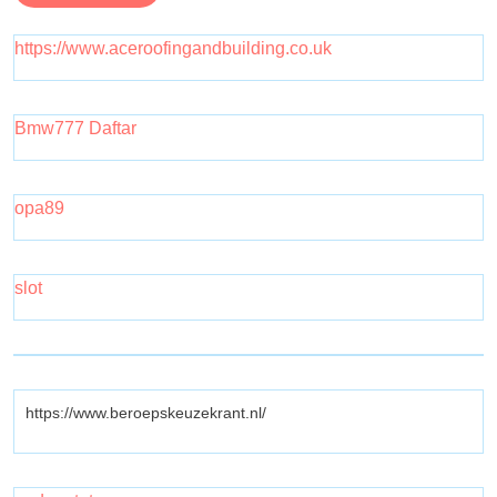
https://www.aceroofingandbuilding.co.uk
Bmw777 Daftar
opa89
slot
https://www.beroepskeuzekrant.nl/