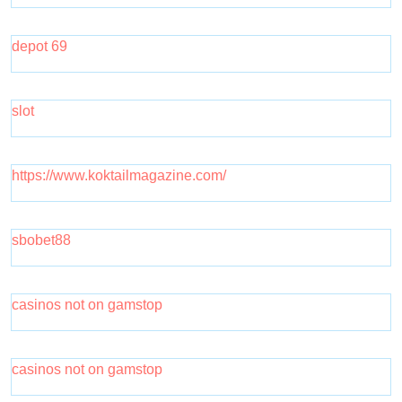
depot 69
slot
https://www.koktailmagazine.com/
sbobet88
casinos not on gamstop
casinos not on gamstop