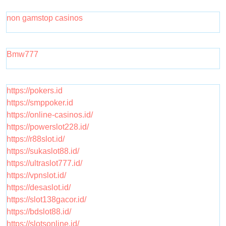
non gamstop casinos
Bmw777
https://pokers.id
https://smppoker.id
https://online-casinos.id/
https://powerslot228.id/
https://r88slot.id/
https://sukaslot88.id/
https://ultraslot777.id/
https://vpnslot.id/
https://desaslot.id/
https://slot138gacor.id/
https://bdslot88.id/
https://slotsonline.id/