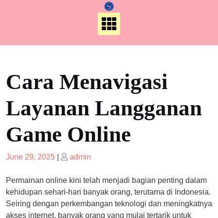
Skip
to
content
Cara Menavigasi
Layanan Langganan
Game Online
Posted
Posted
June 29, 2025
|
admin
on
on
Permainan online kini telah menjadi bagian penting dalam
kehidupan sehari-hari banyak orang, terutama di Indonesia.
Seiring dengan perkembangan teknologi dan meningkatnya
akses internet, banyak orang yang mulai tertarik untuk